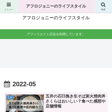
独身男性の生活全般で役立つことのまとめ
アフロジョニーのライフスタイル
メニュー
検索
アフロジョニーのライフスタイル
アフィリエイト広告を利用しています。
料理・食べ物
洗濯
手土産
掃除
男一
一人
友達
一人
人暮
暮ら
の家
暮ら
らし
しの
への
しの
の料
洗濯
手土
掃
理生
時間
産は
除。
活。
はい
何が
場所
自炊
つが
よ
はど
レシ
良
い？
こを
ピか
い？
コン
やれ
らコ
干す
ビニ
ば良
2022-05
ンロ
場所
やス
い？
掃除
は？
ーパ
頻度
まで
洗濯
ーは
はど
紹介
機の
安い
のく
掃除
けど
ら
五井の石臼挽き生そば炭火焼肉丼
五井
頻度
あ
い？
さくらはおいしい？食べた感想や
も紹
り？
介。
店舗情報