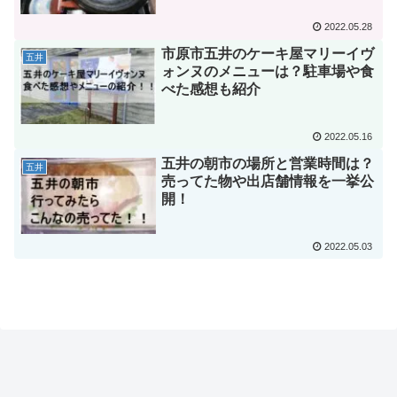
2022.05.28
市原市五井のケーキ屋マリーイヴ
五井
ォンヌのメニューは？駐車場や食
べた感想も紹介
2022.05.16
五井の朝市の場所と営業時間は？
五井
売ってた物や出店舗情報を一挙公
開！
2022.05.03