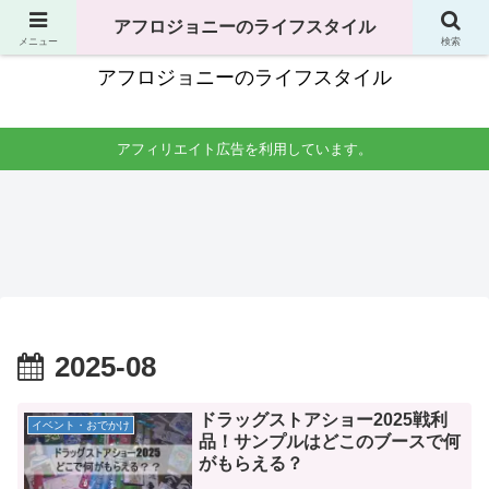
独身男性の生活全般で役立つことのまとめ
アフロジョニーのライフスタイル
メニュー
検索
アフロジョニーのライフスタイル
アフィリエイト広告を利用しています。
料理・食べ物
掃除
洗濯
手土産
男一
一人
一人
友達
人暮
暮ら
暮ら
の家
らし
しの
しの
への
の料
掃
洗濯
手土
理生
除。
時間
産は
活。
場所
はい
何が
自炊
はど
つが
よ
レシ
こを
良
い？
ピか
やれ
い？
コン
らコ
ば良
干す
ビニ
2025-08
ンロ
い？
場所
やス
掃除
頻度
は？
ーパ
まで
はど
洗濯
ーは
紹介
のく
機の
安い
ら
掃除
けど
ドラッグストアショー2025戦利
イベント・おでかけ
い？
頻度
あ
品！サンプルはどこのブースで何
も紹
り？
介。
がもらえる？