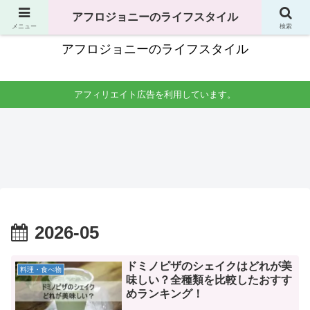
独身男性の生活全般で役立つことのまとめ
アフロジョニーのライフスタイル
メニュー
検索
アフロジョニーのライフスタイル
アフィリエイト広告を利用しています。
料理・食べ物
手土産
掃除
洗濯
男一
友達
一人
一人
人暮
の家
暮ら
暮ら
らし
への
しの
しの
の料
手土
掃
洗濯
理生
産は
除。
時間
活。
何が
場所
はい
自炊
よ
はど
つが
レシ
い？
こを
良
ピか
コン
やれ
い？
らコ
ビニ
ば良
干す
2026-05
ンロ
やス
い？
場所
掃除
ーパ
頻度
は？
まで
ーは
はど
洗濯
紹介
安い
のく
機の
けど
ら
掃除
ドミノピザのシェイクはどれが美
料理・食べ物
あ
い？
頻度
味しい？全種類を比較したおすす
り？
も紹
介。
めランキング！