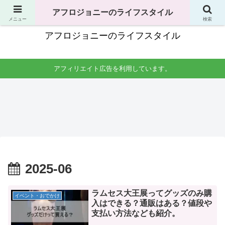
独身男性の生活全般で役立つことのまとめ
アフロジョニーのライフスタイル
メニュー
検索
アフロジョニーのライフスタイル
アフィリエイト広告を利用しています。
手土産
料理・食べ物
洗濯
掃除
友達
男一
一人
一人
の家
人暮
暮ら
暮ら
への
らし
しの
しの
手土
の料
洗濯
掃
産は
理生
時間
除。
何が
活。
はい
場所
よ
自炊
つが
はど
い？
レシ
良
こを
コン
ピか
い？
やれ
ビニ
らコ
干す
ば良
2025-06
やス
ンロ
場所
い？
ーパ
掃除
は？
頻度
ーは
まで
洗濯
はど
安い
紹介
機の
のく
けど
掃除
ら
ラムセス大王展ってグッズのみ購
イベント・おでかけ
あ
頻度
い？
入はできる？通販はある？値段や
り？
も紹
介。
支払い方法なども紹介。