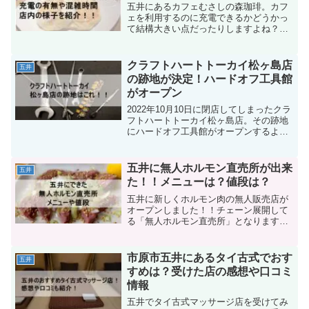
店の一円セールに行ってみたので何時ぐ
五井にあるカフェむさしの森珈琲。カフ
らいに並んどけば大丈夫か。どんな感じ
ェを利用するのに充電できるかどうかっ
で開催するのか。また店舗には、どんな
て結構大きい点だったりしますよね？そ
家具が売られてるのかなどを紹介したい
こで五井にあるむさしの森珈琲 市原更級
と思います。参考にしてみて下さい。
公園店では充電できるのか？また混雑す
る時間帯はいつか？店内ってどんな感じ
クラフトハートトーカイ松ヶ島店
五井
なのか？むさしの森珈琲、行ってみたい
の跡地が決定！ハードオフ工具館
けどいろいろ知っておいてから行きた
がオープン
い。そんな方のために事前情報としてメ
ニューや店内の情報などをご紹介してい
2022年10月10日に閉店してしまったクラ
ます。参考にしてみて下さい。
フトハートトーカイ松ヶ島店。その跡地
にハードオフ工具館がオープンするよう
です。ハードオフ工具館って初めて見た
ので気になり調べてみました。
五井に無人ホルモン直売所が出来
五井
た！！メニューは？値段は？
五井に新しくホルモン肉の無人販売店が
オープンしました！！チェーン展開して
る「無人ホルモン直売所」となります。
そこで、どんなメニューがあるのか？値
段や店内の雰囲気なんかを紹介していき
ます。参考にしてみて下さい。
市原市五井にあるタイ古式でおす
五井
すめは？受けた店の感想や口コミ
情報
五井でタイ古式マッサージ店を受けてみ