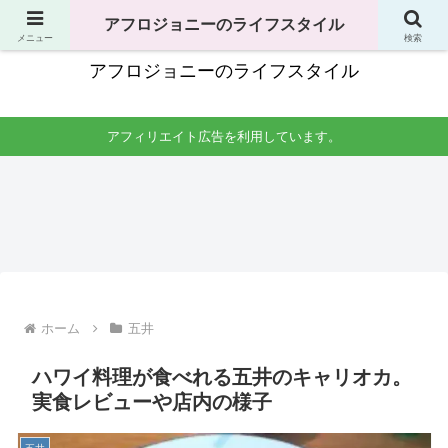
独身男性の生活全般で役立つことのまとめ
アフロジョニーのライフスタイル
メニュー
検索
アフロジョニーのライフスタイル
アフィリエイト広告を利用しています。
掃除
料理・食べ物
洗濯
手土産
一人
男一
一人
友達
暮ら
人暮
暮ら
の家
しの
らし
しの
への
掃
の料
洗濯
手土
除。
理生
時間
産は
場所
活。
はい
何が
はど
自炊
つが
よ
こを
レシ
良
い？
やれ
ピか
い？
コン
ば良
らコ
干す
ビニ
ホーム
五井
い？
ンロ
場所
やス
頻度
掃除
は？
ーパ
はど
まで
洗濯
ーは
のく
紹介
機の
安い
ハワイ料理が食べれる五井のキャリオカ。
ら
掃除
けど
い？
頻度
あ
実食レビューや店内の様子
も紹
り？
介。