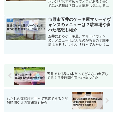
たいけどおすすめってどこがある？受け
てみた感想は？口コミ情報も気になる。
受けるなら他の人もおすすめしてる店が
良いし感想とかも知りたいですよね。そ
こで、この記事では五井でタイ古式マッ
市原市五井のケーキ屋マリーイヴ
五井
サージを受けるのにおすすめのお店の紹
ォンヌのメニューは？駐車場や食
介や口コミなどを紹介したいと思いま
べた感想も紹介
す。五井でタイ古式マッサージを受けて
みたい方は参考にしてみて下さい。
五井にあるケーキ屋、マリーイヴォン
ヌ。メニューはどんなのがあるの？駐車
場はある？おいしい？行ってみたいけ
ど、行く前にいろいろと情報は知ってお
きたいですよね。そこで今回、マリーイ
ヴォンヌに行ってきたので紹介していき
ます。行く前の情報として参考にしてみ
て下さい。
五井でやる梨の木市ってどんなの出店し
てる？営業時間や買った物も紹介
むさしの森珈琲五井って充電できる？混
雑時間や店内雰囲気も紹介