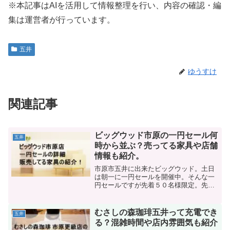
※本記事はAIを活用して情報整理を行い、内容の確認・編
集は運営者が行っています。
五井
ゆうすけ
関連記事
ビッグウッド市原の一円セール何
五井
時から並ぶ？売ってる家具や店舗
情報も紹介。
市原市五井に出来たビッグウッド。土日
は朝一に一円セールを開催中。そんな一
円セールですが先着５０名様限定。先着
順ともなると、何時から並ぶべき？早く
行き過ぎるのも嫌だし、行ったのに人数
終わってたら嫌ですよね。その他、どん
むさしの森珈琲五井って充電でき
五井
な感じでやるの？とか詳細が気になりま
る？混雑時間や店内雰囲気も紹介
すよね。そこで今回、ビッグウッド市原