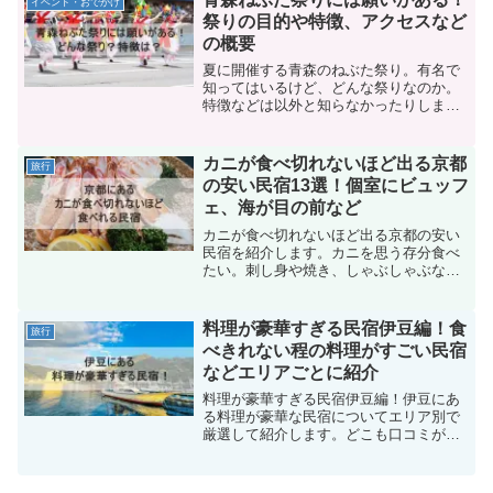
イベント・おでかけ
ていきます。
祭りの目的や特徴、アクセスなど
の概要
夏に開催する青森のねぶた祭り。有名で
知ってはいるけど、どんな祭りなのか。
特徴などは以外と知らなかったりします
よね。そこで、青森ねぶた祭りの目的や
特徴、祭りに込められた願いなどを紹介
していきます。
カニが食べ切れないほど出る京都
旅行
の安い民宿13選！個室にビュッフ
ェ、海が目の前など
カニが食べ切れないほど出る京都の安い
民宿を紹介します。カニを思う存分食べ
たい。刺し身や焼き、しゃぶしゃぶな
ど、カニをいろんな食べ方で食べたい。
そんな方におすすめの民宿を紹介してい
きます。
料理が豪華すぎる民宿伊豆編！食
旅行
べきれない程の料理がすごい民宿
などエリアごとに紹介
料理が豪華すぎる民宿伊豆編！伊豆にあ
る料理が豪華な民宿についてエリア別で
厳選して紹介します。どこも口コミが高
く、おいしい料理の他、温泉やアクティ
ビティなど、各々特徴があるので、見て
みてください。