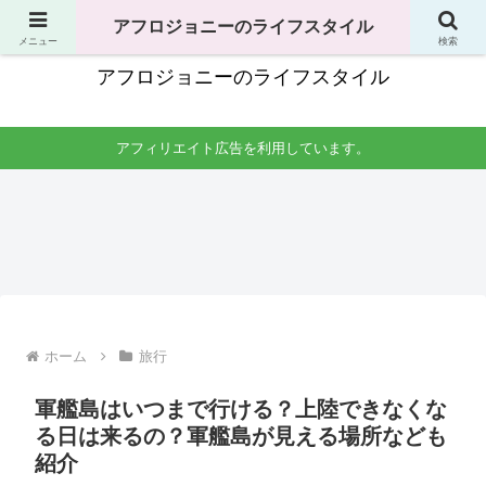
独身男性の生活全般で役立つことのまとめ
アフロジョニーのライフスタイル
メニュー
検索
アフロジョニーのライフスタイル
アフィリエイト広告を利用しています。
手土産
洗濯
料理・食べ物
掃除
友達
一人
男一
一人
の家
暮ら
人暮
暮ら
への
しの
らし
しの
手土
洗濯
の料
掃
産は
時間
理生
除。
何が
はい
活。
場所
よ
つが
自炊
はど
い？
良
レシ
こを
コン
い？
ピか
やれ
ビニ
干す
らコ
ば良
ホーム
旅行
やス
場所
ンロ
い？
ーパ
は？
掃除
頻度
ーは
洗濯
まで
はど
安い
機の
紹介
のく
軍艦島はいつまで行ける？上陸できなくな
けど
掃除
ら
あ
頻度
い？
る日は来るの？軍艦島が見える場所なども
り？
も紹
介。
紹介