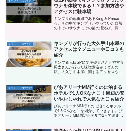
イベント・おでかけ
ウナを体験できる！？参加方法や
アクセスに駐車場
キンプリの冠番組であるKing & Prince
る。その中でキンプリがやっていた自然
の中でのサウナにその後の滝浴び。調べ
たら、なんとサウナづくりはないにして
も、サウナに入り、滝に入ることが出来
るイベントがあることが判明。そこで、
キンプリが行った大久手山本屋の
イベント・おでかけ
どうやって参加するのか。アクセスや駐
アクセスは？メニューや口コミも
車場などの情報をシェアします。自然の
紹介
中でのサウナを体験したい方も、キンプ
リと同じことがしてみたい！なんて方
キンプる元日SPにて岸優太さんと神宮寺
も、気になる方は読んでみて下さい。
勇太さんが行った味噌煮込みうどんの
店、大久手山本屋に関するアクセスやメ
ニューの紹介をしてます。テレビを見
て、おいしそうだったことから是非行っ
てみたいと思ったので、調べたのをシェ
ぴあアリーナMM行くのに泊まる
イベント・おでかけ
アしたいと思います。
ホテルで1人OKなとこ！周辺の安
いやおしゃれで人気なとこも紹介
ぴあアリーナMM行くのに泊まるホテル
で1人OKなとこを紹介していきます。ぴ
あアリーナMM周辺ホテルで1人で泊まれ
るとこの中から・ぴあアリーナMM周辺
ホテルの安いとこ。・ぴあアリーナMM
周辺ホテルでおしゃれなとこ。を紹介し
青森ねぶた祭りには願いがある！