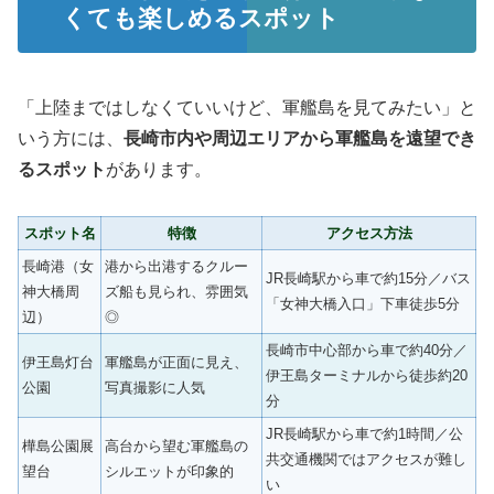
くても楽しめるスポット
「上陸まではしなくていいけど、軍艦島を見てみたい」と
いう方には、
長崎市内や周辺エリアから軍艦島を遠望でき
るスポット
があります。
スポット名
特徴
アクセス方法
長崎港（女
港から出港するクルー
JR長崎駅から車で約15分／バス
神大橋周
ズ船も見られ、雰囲気
「女神大橋入口」下車徒歩5分
辺）
◎
長崎市中心部から車で約40分／
伊王島灯台
軍艦島が正面に見え、
伊王島ターミナルから徒歩約20
公園
写真撮影に人気
分
JR長崎駅から車で約1時間／公
樺島公園展
高台から望む軍艦島の
共交通機関ではアクセスが難し
望台
シルエットが印象的
い