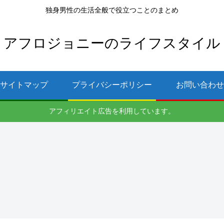
独身男性の生活全般で役立つことのまとめ
アフロジョニーのライフスタイル
サイトマップ
プライバシーポリシー
お問い合わせ
アフィリエイト広告を利用しています。
料理・食べ物
男一人暮らし
の料理生活。
自炊レシピか
らコンロ掃除
まで紹介