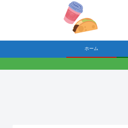
ホーム
手土産
洗濯
掃除
友達の家への
一人暮らしの
一人暮らしの
手土産は何が
洗濯時間はい
掃除。場所は
よい？コンビ
つが良い？干
どこをやれば
ニやスーパー
す場所は？洗
良い？頻度は
は安いけどあ
濯機の掃除頻
どのくらい？
り？
度も紹介。