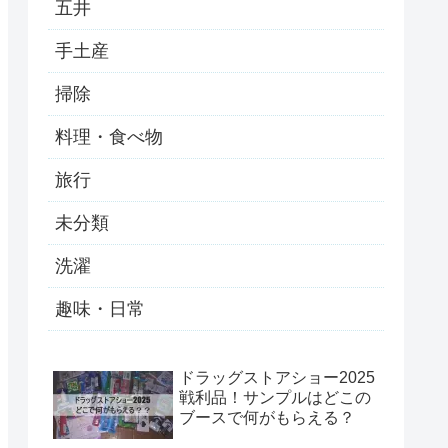
五井
手土産
掃除
料理・食べ物
旅行
未分類
洗濯
趣味・日常
ドラッグストアショー2025
戦利品！サンプルはどこの
ブースで何がもらえる？