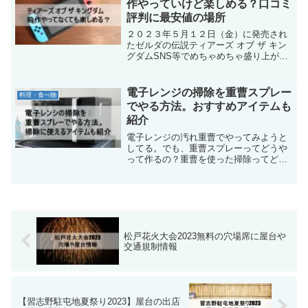
作やっていけど楽しめる？口コミ
評判に最安値の場所
２０２３年５月１２日（金）に発売され
たゼルダの伝説ティアーズ オブ ザ キン
グダムSNS等でめちゃめちゃ盛り上がっ
ていて、ちょっと欲しくなった。でも、
前作やってないしなー。そんな方もいま
すよね。そこで、ゼルダの伝説ティアー
電子レンジの掃除を重曹スプレー
料理・食べ物
ズ オブ ザ キングダムの前作をやってな
でやる方法。おすすめアイテムも
いけど楽しめるのかどうか。やってみた
紹介
人の口コミや最安値で買える場所を紹介
してます。前作をやってない、クリア出
電子レンジの汚れ重曹でやってみようと
来てないけど、新作が気になるという方
してる。でも、重曹スプレーってどうや
は参考にしてみて下さい。
って作るの？重曹を使った掃除ってどう
やるのかイマイチわからない。そんな方
に重曹を使った電子レンジの掃除方法を
紹介しています。やってみようとしてい
た方は参考にしてみて下さい。
松戸花火大会2023無料の穴場席に屋台や
交通規制情報
【習志野駐屯地夏祭り2023】屋台の出店