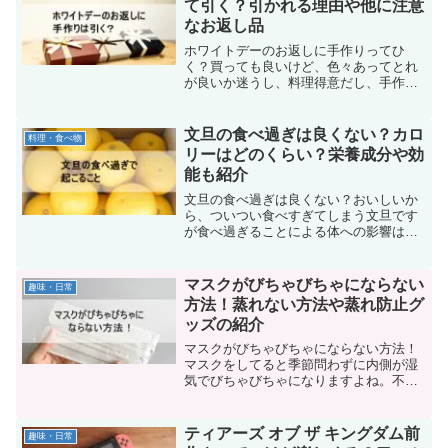
て引く？引かれる理由や他に注意
ィッシュがおいしいと知れ渡った元ネタ
なお返し品
なんなのか。また、実際どのティッシュ
がおいしいのかなどについて書いてま
ホワイトデーのお返しに手作りってひ
す。興味ある方は見てって下さい。
く？買っても良いけど、色々あってとれ
が良いか迷うし、料理得意だし、手作り
でお返ししたいけどどうかな？そんなホ
ワイトデーのお返しに手作りを考えてる
方へ。ホワイトデーのお返しに手作りは
文旦の食べ過ぎは良くない？カロ
料理・食べ物
引かれることもあります。そこで、どん
リーはどのくらい？栄養成分や効
な場合なら引かれるか。なんで引かれる
能も紹介
のか、などについて書いてます。参考に
してみて下さい。
文旦の食べ過ぎは良くない？おいしいか
ら、ついつい食べすぎてしまう文旦です
が食べ過ぎることによる体への影響はあ
るのか。そこで、この記事では文旦を食
べ過ぎるのはダメなのかどうか。体への
影響はあるのか。また、文旦に含まれる
マスクがびちゃびちゃにならない
趣味・日常
栄養成分や、そこから期待できる効能な
方法！蒸れない方法や蒸れ防止グ
ども紹介しています。文旦が好きでつい
ッズの紹介
食べ過ぎるという方は参考にしてみて下
さい。
マスクがびちゃびちゃにならない方法！
マスクをしてると季節問わずに内側が湿
気でびちゃびちゃになりますよね。不快
だし、息苦しくなるしで、どうにかした
い！そこで、マスクがびちゃびちゃにな
らない方法を紹介していきます。マスク
ティアーズ オブ ザ キングダム前
趣味・日常
がびちゃびちゃにならない...